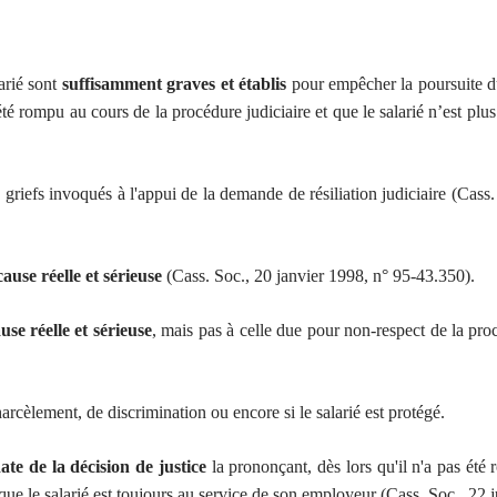
arié sont
suffisamment graves et établis
pour empêcher la poursuite du 
jà été rompu au cours de la procédure judiciaire et que le salarié n’est 
griefs invoqués à l'appui de la demande de résiliation judiciaire (Cass.
ause réelle et sérieuse
(Cass. Soc., 20 janvier 1998, n° 95-43.350).
se réelle et sérieuse
, mais pas à celle due pour non-respect de la pr
arcèlement, de discrimination ou encore si le salarié est protégé.
ate de la décision de justice
la prononçant, dès lors qu'il n'a pas été
 que le salarié est toujours au service de son employeur (Cass. Soc., 22 