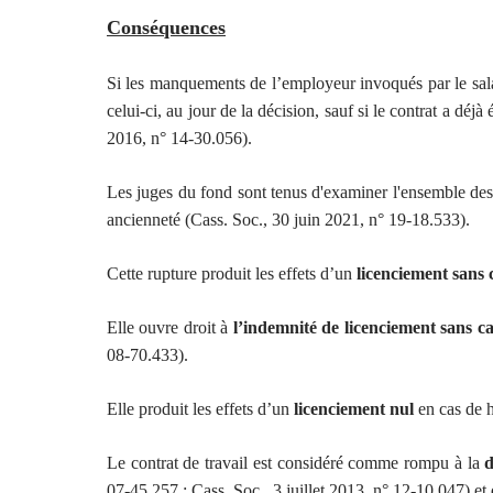
Conséquences
Si les manquements de l’employeur invoqués par le sal
celui-ci, au jour de la décision, sauf si le contrat a dé
2016, n° 14-30.056).
Les juges du fond sont tenus d'examiner l'ensemble des 
ancienneté (Cass. Soc., 30 juin 2021, n° 19-18.533).
Cette rupture produit les effets d’un
licenciement sans c
Elle ouvre droit à
l’indemnité de licenciement sans cau
08-70.433).
Elle produit les effets d’un
licenciement nul
en cas de h
Le contrat de travail est considéré comme rompu à la
d
07-45.257 ; Cass. Soc., 3 juillet 2013, n° 12-10.047) et