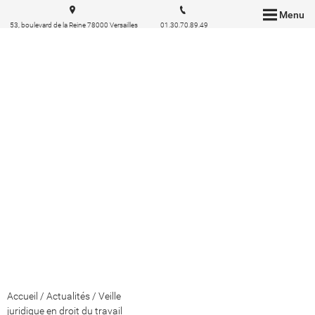
Menu
53, boulevard de la Reine 78000 Versailles
01.30.70.89.49
Accueil
/
Actualités
/
Veille
juridique en droit du travail