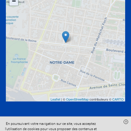
−
Leaflet
| ©
OpenStreetMap
contributeurs ©
CARTO
x
En poursuivant votre navigation sur ce site, vous acceptez
Site réalisé avec
Digital Avocat
l'utilisation de cookies pour vous proposer des contenus et
Accès administration
Confidentialité
Conditions Générales de Vente