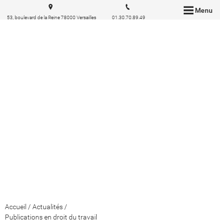
Menu
53, boulevard de la Reine 78000 Versailles
01.30.70.89.49
Accueil
/
Actualités
/
Publications en droit du travail