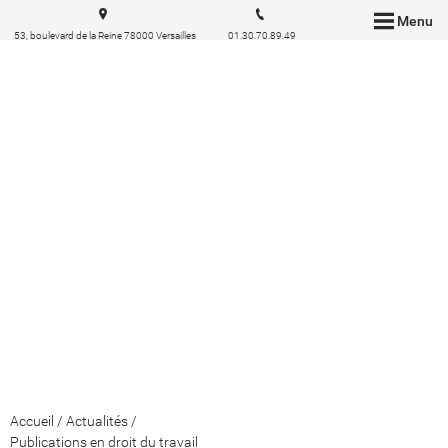
Menu
53, boulevard de la Reine 78000 Versailles
01.30.70.89.49
Accueil
/
Actualités
/
Publications en droit du travail