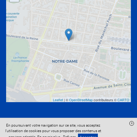
Leaflet
| ©
OpenStreetMap
contributeurs ©
CARTO
x
En poursuivant votre navigation sur ce site, vous acceptez
Site réalisé avec
Digital Avocat
l'utilisation de cookies pour vous proposer des contenus et
Accès administration
Confidentialité
Conditions Générales de Vente