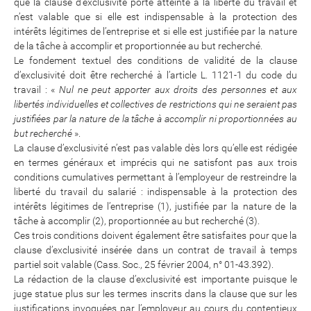
que la clause d’exclusivité porte atteinte à la liberté du travail et
n’est valable que si elle est indispensable à la protection des
intérêts légitimes de l’entreprise et si elle est justifiée par la nature
de la tâche à accomplir et proportionnée au but recherché.
Le fondement textuel des conditions de validité de la clause
d’exclusivité doit être recherché à l’article L. 1121-1 du code du
travail : «
Nul ne peut apporter aux droits des personnes et aux
libertés individuelles et collectives de restrictions qui ne seraient pas
justifiées par la nature de la tâche à accomplir ni proportionnées au
but recherché
».
La clause d’exclusivité n’est pas valable dès lors qu’elle est rédigée
en termes généraux et imprécis qui ne satisfont pas aux trois
conditions cumulatives permettant à l’employeur de restreindre la
liberté du travail du salarié : indispensable à la protection des
intérêts légitimes de l’entreprise (1), justifiée par la nature de la
tâche à accomplir (2), proportionnée au but recherché (3).
Ces trois conditions doivent également être satisfaites pour que la
clause d’exclusivité insérée dans un contrat de travail à temps
partiel soit valable (Cass. Soc., 25 février 2004, n° 01-43.392).
La rédaction de la clause d’exclusivité est importante puisque le
juge statue plus sur les termes inscrits dans la clause que sur les
justifications invoquées par l’employeur au cours du contentieux