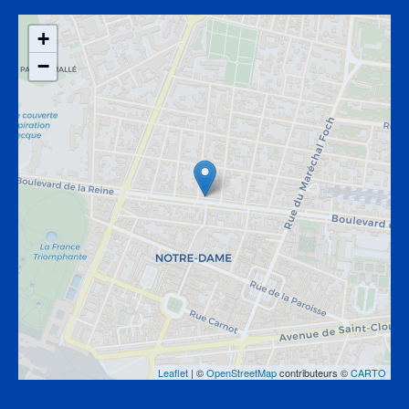
+
−
Leaflet
| ©
OpenStreetMap
contributeurs ©
CARTO