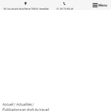
Menu
53, boulevard de la Reine 78000 Versailles
01.30.70.89.49
Accueil
/
Actualités
/
Publications en droit du travail