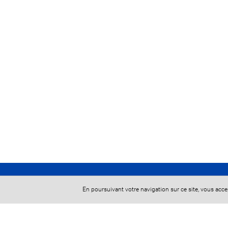
En poursuivant votre navigation sur ce site, vous acc
COORDONNEES DU CABINET :
53, boulevard de la Reine