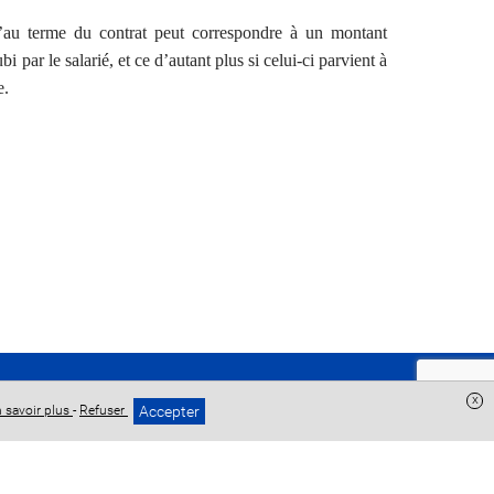
u’au terme du contrat peut correspondre à un montant
bi par le salarié, et ce d’autant plus si celui-ci parvient à
e.
x
Accepter
 savoir plus
-
Refuser