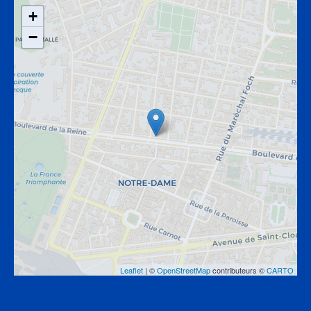
+
−
Leaflet
| ©
OpenStreetMap
contributeurs ©
CARTO