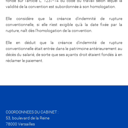
fonde sur l'article L. 1237-14 du code du travail selon lequel la
validité de la convention est subordonnée à son homologation.
Elle considère que la créance d'indemnité de rupture
conventionnelle, si elle n'est exigible qu'à la date fixée par la
rupture, naît dès l'homologation de la convention.
Elle en déduit que la créance d'indemnité de rupture
conventionnelle était entrée dans le patrimoine antérieurement au
décès du salarié, de sorte que ses ayants droit étaient fondés à en
réclamer le paiement.
COORDONNEES DU CABINET :
53, boulevard de la Reine
78000 Versailles