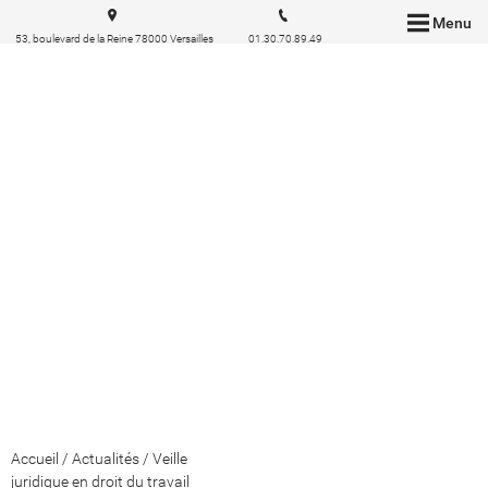
Menu
53, boulevard de la Reine 78000 Versailles
01.30.70.89.49
Accueil
/
Actualités
/
Veille
juridique en droit du travail